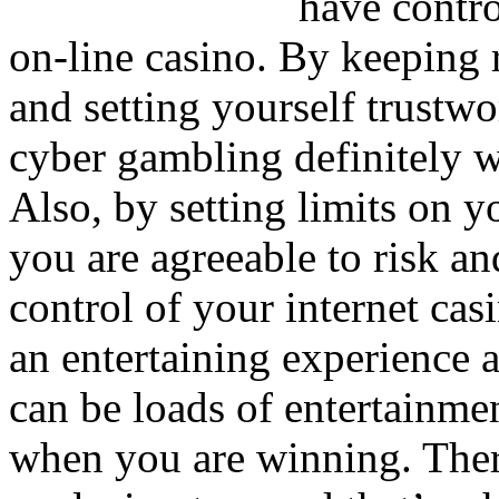
have contr
on-line casino. By keeping r
and setting yourself trustw
cyber gambling definitely w
Also, by setting limits on 
you are agreeable to risk an
control of your internet ca
an entertaining experience 
can be loads of entertainmen
when you are winning. Ther