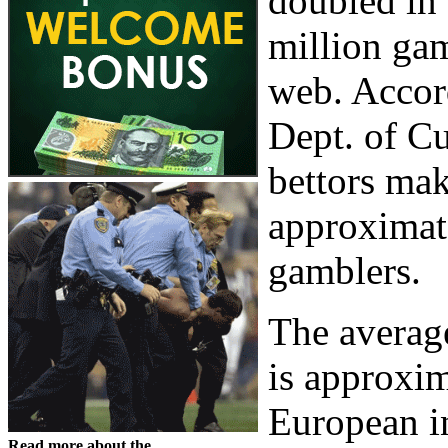
doubled in 
million gam
web. Accord
Dept. of C
bettors mak
approximate
gamblers.
The averag
is approxim
European i
Read more about the