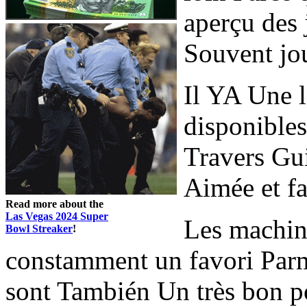
aperçu des 
Souvent jou
Il YA Une l
disponibles
Travers Gui
Aimée et fa
Read more about the
Las Vegas 2024 Super
Les machine
Bowl Streaker
!
constamment un favori Parmi 
sont También Un très bon po