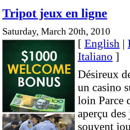
Tripot jeux en ligne
Saturday, March 20th, 2010
[
English
|
Italiano
]
Désireux de
un casino s
loin Parce
aperçu des 
souvent jou