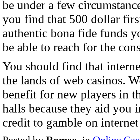
be under a few circumstances
you find that 500 dollar fir
authentic bona fide funds y
be able to reach for the cons
You should find that intern
the lands of web casinos. W
benefit for new players in
halls because they aid you 
credit to gamble on interne