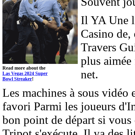
Souvent jou
Il YA Une l
Casino de,
Travers Gui
plus aimée 
Read more about the
net.
Las Vegas 2024 Super
Bowl Streaker
!
Les machines à sous vidéo
favori Parmi les joueurs d'In
bon point de départ si vous
Tripot s'exécute. Il ya des