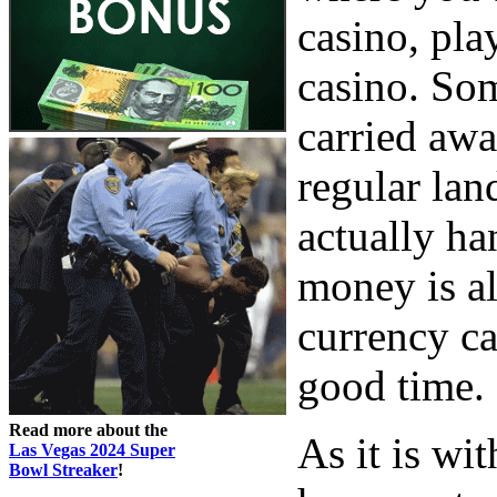
casino, pla
casino. Som
carried awa
regular lan
actually ha
money is al
currency ca
good time.
Read more about the
As it is wit
Las Vegas 2024 Super
Bowl Streaker
!