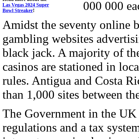
000 000 ea
Las Vegas 2024 Super
Bowl Streaker
!
Amidst the seventy online be
gambling websites advertis
black jack. A majority of t
casinos are stationed in loc
rules. Antigua and Costa Ri
than 1,000 sites between th
The Government in the UK i
regulations and a tax syste