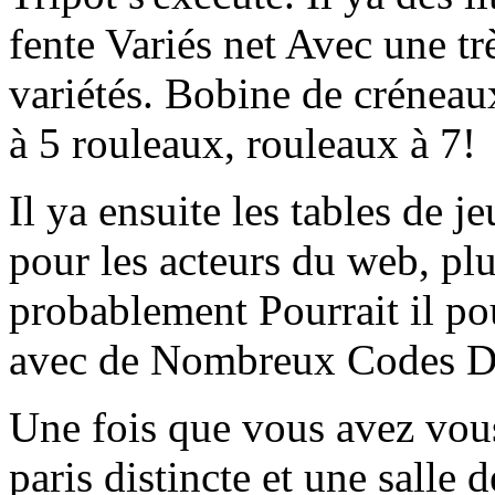
fente Variés net Avec une tr
variétés. Bobine de créneau
à 5 rouleaux, rouleaux à 7!
Il ya ensuite les tables de 
pour les acteurs du web, plu
probablement Pourrait il po
avec de Nombreux Codes Dif
Une fois que vous avez vo
paris distincte et une salle 