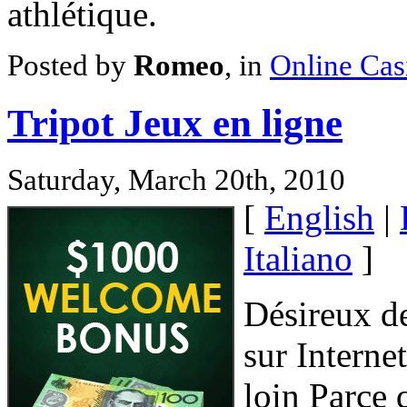
athlétique.
Posted by
Romeo
, in
Online Cas
Tripot Jeux en ligne
Saturday, March 20th, 2010
[
English
|
Italiano
]
Désireux de
sur Interne
loin Parce