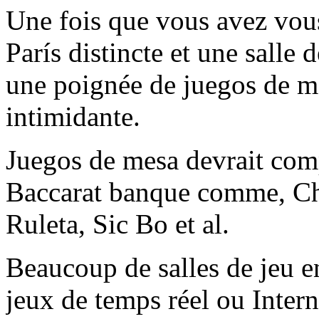
Une fois que vous avez vo
París distincte et une salle 
une poignée de juegos de me
intimidante.
Juegos de mesa devrait com
Baccarat banque comme, Ch
Ruleta, Sic Bo et al.
Beaucoup de salles de jeu e
jeux de temps réel ou Inter