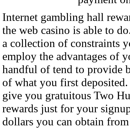
Internet gambling hall rewa
the web casino is able to d
a collection of constraints 
employ the advantages of y
handful of tend to provide
of what you first deposited.
give you gratuitous Two Hu
rewards just for your signup
dollars you can obtain fro