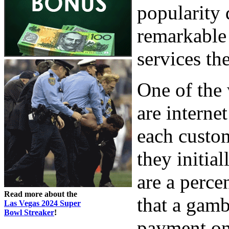
popularity d
remarkable
services th
One of the 
are interne
each custom
they initia
are a perce
Read more about the
that a gamb
Las Vegas 2024 Super
Bowl Streaker
!
payment on