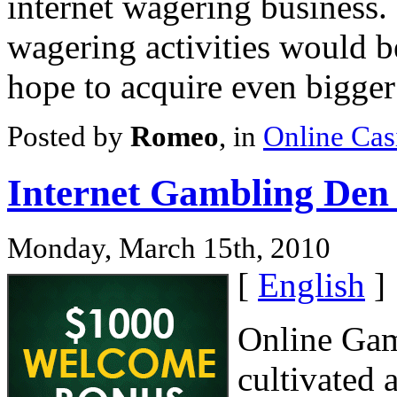
internet wagering business. 
wagering activities would b
hope to acquire even bigger 
Posted by
Romeo
, in
Online Cas
Internet Gambling Den
Monday, March 15th, 2010
[
English
]
Online Gam
cultivated 