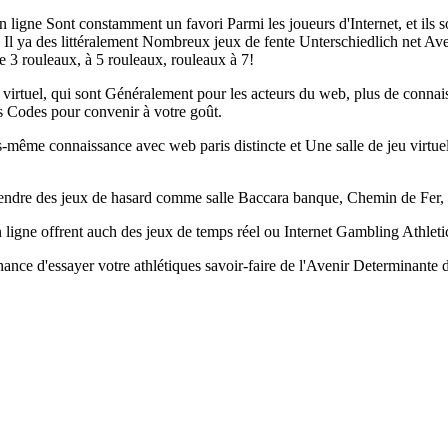
 ligne Sont constamment un favori Parmi les joueurs d'Internet, et ils 
 Il ya des littéralement Nombreux jeux de fente Unterschiedlich net Ave
e 3 rouleaux, à 5 rouleaux, rouleaux à 7!
eu virtuel, qui sont Généralement pour les acteurs du web, plus de connai
 Codes pour convenir à votre goût.
même connaissance avec web paris distincte et Une salle de jeu virtuel
endre des jeux de hasard comme salle Baccara banque, Chemin de Fer, 
 ligne offrent auch des jeux de temps réel ou Internet Gambling Athleti
ce d'essayer votre athlétiques savoir-faire de l'Avenir Determinante d