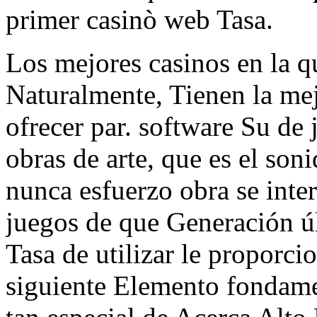
primer casinò web Tasa.
Los mejores casinos en la qu
Naturalmente, Tienen la mej
ofrecer par. software Su de
obras de arte, que es el son
nunca esfuerzo obra se inte
juegos de que Generación ú
Tasa de utilizar le proporcio
siguiente Elemento fondame