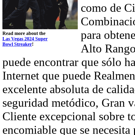
como de Cin
Combinació
para obten
Read more about the
Las Vegas 2024 Super
Bowl Streaker
!
Alto Rango
puede encontrar que sólo 
Internet que puede Realmen
excelente absoluta de calid
seguridad metódico, Gran va
Cliente excepcional sobre to
encomiable que se necesita