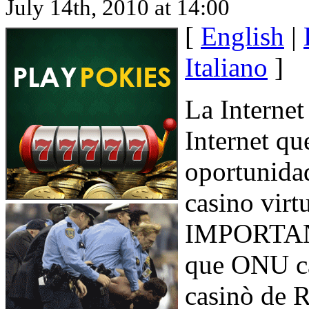
July 14th, 2010 at 14:00
[
English
|
Italiano
]
La Internet
Internet qu
oportunidad
casino virt
IMPORTANT
que ONU ca
casinò de R