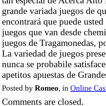
tan especial de Acerca Alto
grande variada juegos de qu
encontrará que puede usted 
juegos que van desde chemin
juegos de Tragamonedas, p
La variedad de juegos prese
nunca se probabile satisfac
apetitos apuestas de Grande
Posted by
Romeo
, in
Online Cas
Comments are closed.