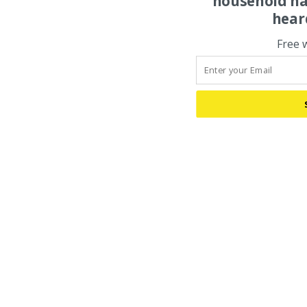
household na
hear
Free 