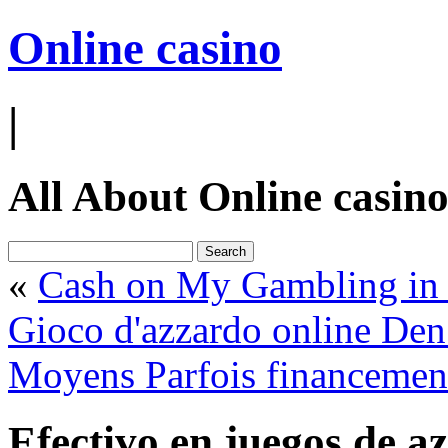
Online casino
|
All About Online casin
«
Cash on My Gambling in 
Gioco d'azzardo online Den
Moyens Parfois financement
Efectivo en juegos de az