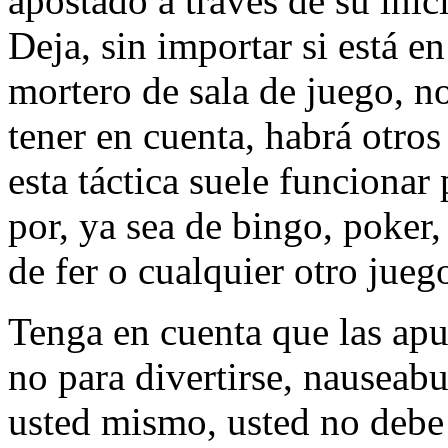
apostado a través de su inic
Deja, sin importar si está en
mortero de sala de juego, n
tener en cuenta, habrá otros
esta táctica suele funcionar
por, ya sea de bingo, poker
de fer o cualquier otro jueg
Tenga en cuenta que las apu
no para divertirse, nauseabu
usted mismo, usted no debe 