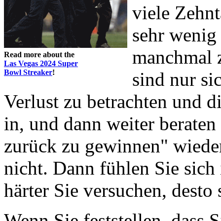
viele Zehn
sehr wenig 
manchmal z
Read more about the
Las Vegas 2024 Super
Bowl Streaker
!
sind nur si
Verlust zu betrachten und di
in, und dann weiter beraten
zurück zu gewinnen" wieder
nicht. Dann fühlen Sie sich
härter Sie versuchen, desto 
Wenn Sie feststellen, dass 