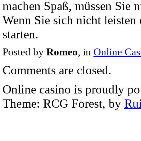
machen Spaß, müssen Sie ni
Wenn Sie sich nicht leisten
starten.
Posted by
Romeo
, in
Online Cas
Comments are closed.
Online casino is proudly p
Theme: RCG Forest, by
Rui