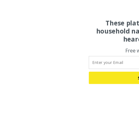
These pla
household na
hear
Free 