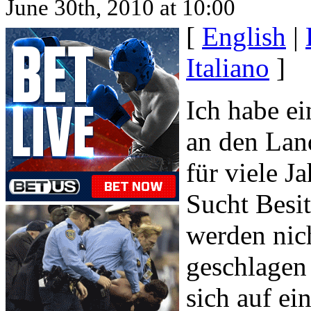
June 30th, 2010 at 10:00
[
English
|
Italiano
]
Ich habe ei
an den Lan
für viele J
Sucht Besit
werden nic
geschlagen
sich auf ei