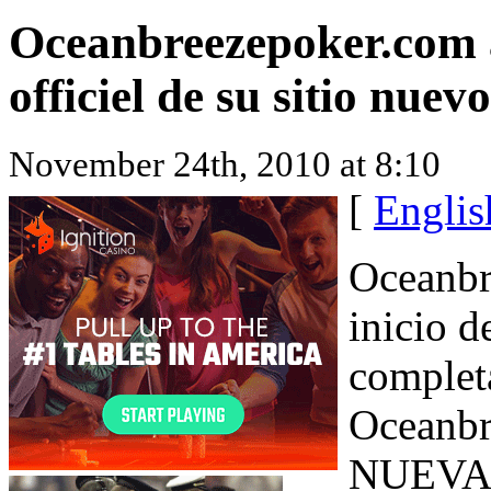
Oceanbreezepoker.com 
officiel de su sitio nuev
November 24th, 2010 at 8:10
[
Englis
Oceanbr
inicio d
complet
Oceanbr
NUEVA 3