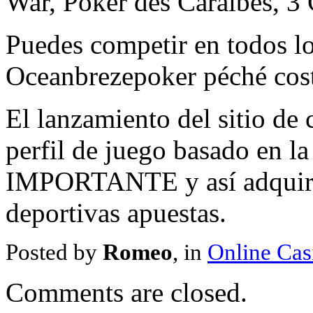
War, Poker des Caraïbes, 3
Puedes competir en todos lo
Oceanbrezepoker péché cost
El lanzamiento del sitio d
perfil de juego basado en l
IMPORTANTE y así adquirió
deportivas apuestas.
Posted by
Romeo
, in
Online Cas
Comments are closed.