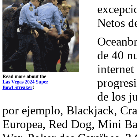
excepci
Netos de
Oceanbr
de 40 n
interne
Read more about the
progresi
Las Vegas 2024 Super
Bowl Streaker
!
de los 
por ejemplo, Blackjack, Cr
Europea, Red Dog, Mini Ba