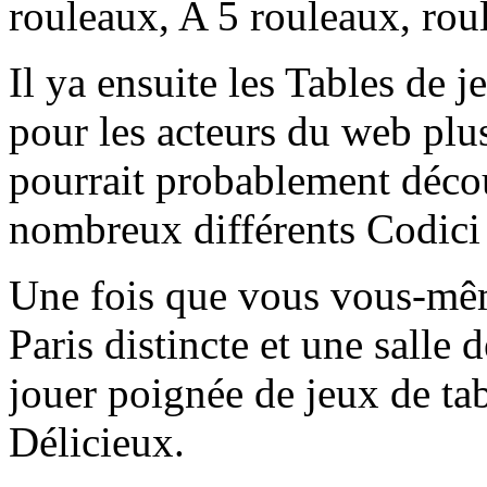
rouleaux, A 5 rouleaux, rou
Il ya ensuite les Tables de j
pour les acteurs du web plus
pourrait probablement déco
nombreux différents Codici 
Une fois que vous vous-mê
Paris distincte et une salle 
jouer poignée de jeux de tab
Délicieux.