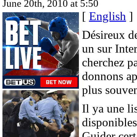
June 20th, 2010 at 5:50
[
English
]
Désireux de
un sur Inte
cherchez pa
donnons ape
plus souven
Il ya une l
disponibles
Guider cert