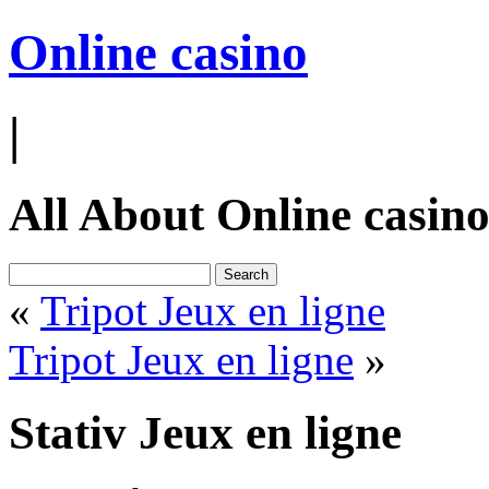
Online casino
|
All About Online casin
«
Tripot Jeux en ligne
Tripot Jeux en ligne
»
Stativ Jeux en ligne