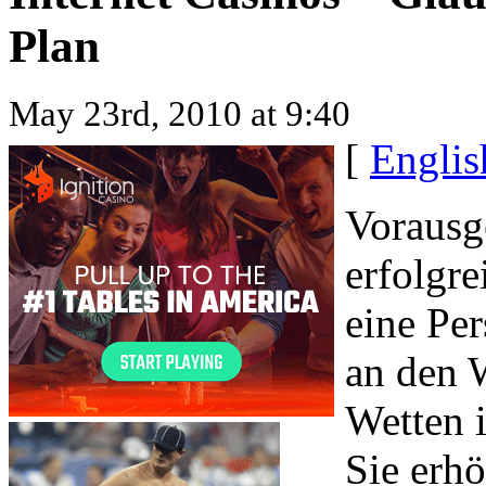
Plan
May 23rd, 2010 at 9:40
[
Englis
Vorausge
erfolgr
eine Pe
an den 
Wetten i
Sie erh