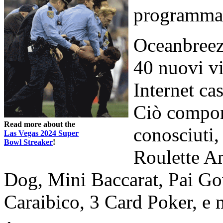
programma d
Oceanbreez
40 nuovi vi
Internet ca
Ciò comport
Read more about the
conosciuti,
Las Vegas 2024 Super
Bowl Streaker
!
Roulette A
Dog, Mini Baccarat, Pai Go
Caraibico, 3 Card Poker, e mo