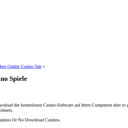
chen Online Casino Site
»
no Spiele
wnload der kostenlosen Casino-Software auf ihren Computern aber es 
können.
Casinos Or No Download Casinos.