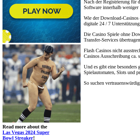
Nach der Registrierung für
Software innerhalb weniger 
Wie der Download-Casinos de
digitale 24 / 7 Unterstützun
Die Casino Spiele ohne Down
Transfer-Services übertrage
Flash Casinos nicht ausstre
Casinos Ausschreibung ca. si
Und es gibt eine besonders 
Spielautomaten, Slots und p
So suchen vertrauenswürdige
Read more about the
Las Vegas 2024 Super
Bowl Streaker
!