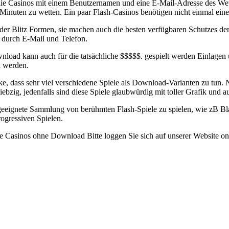
 die Casinos mit einem Benutzernamen und eine E-Mail-Adresse des We
Minuten zu wetten. Ein paar Flash-Casinos benötigen nicht einmal ein
r Blitz Formen, sie machen auch die besten verfügbaren Schutzes der 
g durch E-Mail und Telefon.
load kann auch für die tatsächliche $$$$$. gespielt werden Einlagen
n werden.
cke, dass sehr viel verschiedene Spiele als Download-Varianten zu tu
ebzig, jedenfalls sind diese Spiele glaubwürdig mit toller Grafik und 
geeignete Sammlung von berühmten Flash-Spiele zu spielen, wie zB Bla
rogressiven Spielen.
 Casinos ohne Download Bitte loggen Sie sich auf unserer Website on