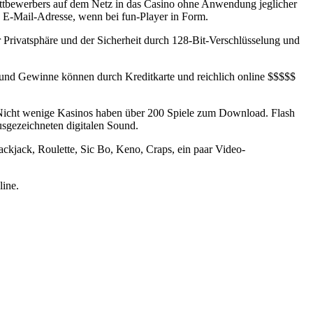
ttbewerbers auf dem Netz in das Casino ohne Anwendung jeglicher
e E-Mail-Adresse, wenn bei fun-Player in Form.
Privatsphäre und der Sicherheit durch 128-Bit-Verschlüsselung und
 und Gewinne können durch Kreditkarte und reichlich online $$$$$
n. Nicht wenige Kasinos haben über 200 Spiele zum Download. Flash
ausgezeichneten digitalen Sound.
ckjack, Roulette, Sic Bo, Keno, Craps, ein paar Video-
line.