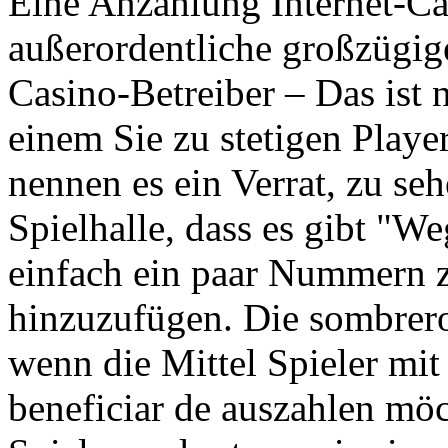
Eine Anzahlung Internet-Ca
außerordentliche großzügig
Casino-Betreiber – Das ist 
einem Sie zu stetigen Playe
nennen es ein Verrat, zu se
Spielhalle, dass es gibt "W
einfach ein paar Nummern 
hinzuzufügen. Die sombrero
wenn die Mittel Spieler mi
beneficiar de auszahlen möc