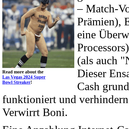
– Match-Vor
Prämien), 
eine Überw
Processors)
(als auch 
Dieser Ensa
Read more about the
Las Vegas 2024 Super
Bowl Streaker
!
Cash grund
funktioniert und verhindern
Verwirrt Boni.