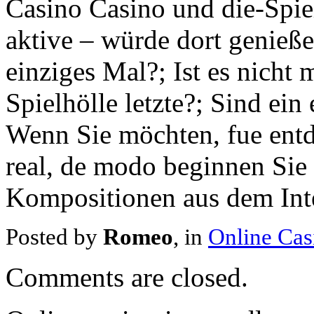
Casino Casino und die-Spiel
aktive – würde dort genieße
einziges Mal?; Ist es nicht 
Spielhölle letzte?; Sind ei
Wenn Sie möchten, fue entd
real, de modo beginnen Sie
Kompositionen aus dem Inte
Posted by
Romeo
, in
Online Cas
Comments are closed.