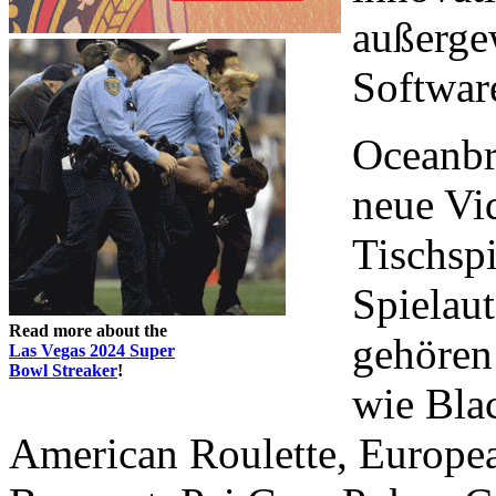
außerge
Softwar
Oceanbr
neue Vi
Tischsp
Spielau
Read more about the
gehören 
Las Vegas 2024 Super
Bowl Streaker
!
wie Blac
American Roulette, Europe